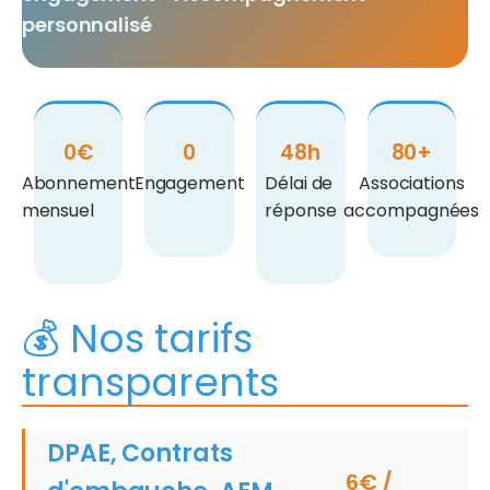
personnalisé
0€
0
48h
80+
Abonnement
Engagement
Délai de
Associations
mensuel
réponse
accompagnées
💰 Nos tarifs
transparents
DPAE, Contrats
6€ /